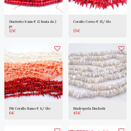
Dischetto 8 mm € 12 busta da 2
Corallo Corno € 15/ filo
pz
12
€
15
€
Fili Corallo Ramo € 6/ filo
Madreperla Dischetti
6
€
45
€