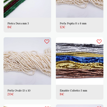
Pietra Dura mm 3
Perla Pepita 8 x 6 mm
8
€
12
€
Perla Ovale 13 x 10
Ematite Cubetto 3 mm
20
€
8
€