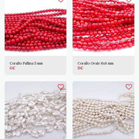
Corallo Pallina 5 mm
Corallo Ovale 8x6 mm
6
€
8
€