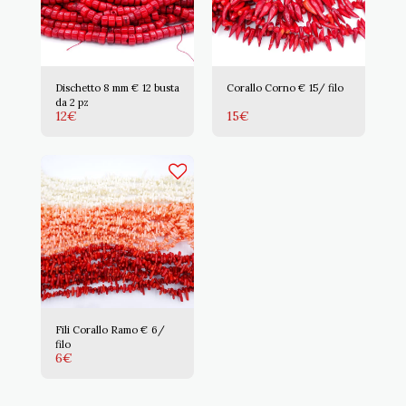
Dischetto 8 mm € 12 busta
Corallo Corno € 15/ filo
da 2 pz
12
€
15
€
Fili Corallo Ramo € 6/
filo
6
€