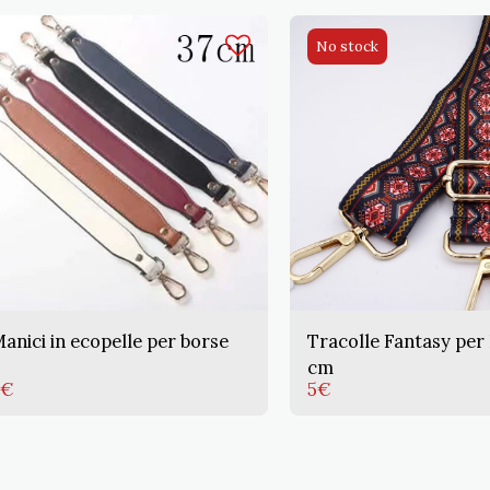
No stock
anici in ecopelle per borse
Tracolle Fantasy per
cm
€
5
€