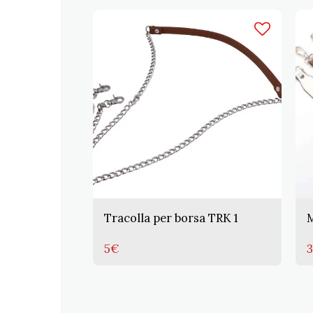
Tracolla per borsa TRK 1
M
5
€
3