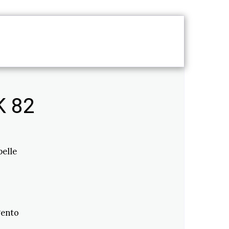
TTO
SERVIZI
K 82
pelle
gento