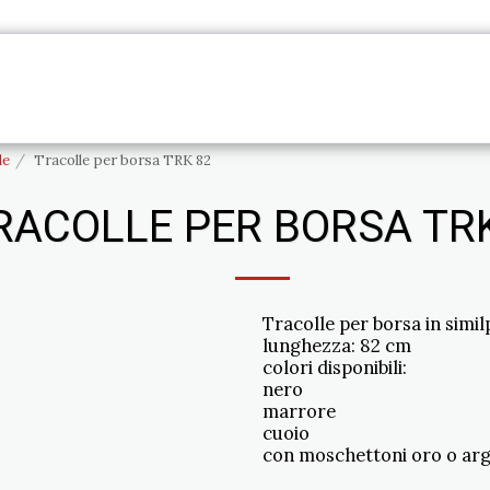
PRODOTTI
ME
INFORMAZIONI
CONTA
le
Tracolle per borsa TRK 82
RACOLLE PER BORSA TR
Tracolle per borsa in simil
lunghezza: 82 cm
colori disponibili:
nero
marrore
cuoio
con moschettoni oro o ar