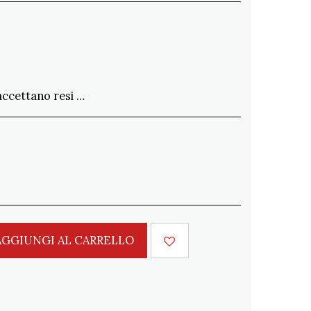
si non conformi all&#039;ordine entro 15 gg. Spedizione a carico del Cliente
AGGIUNGI AL CARRELLO