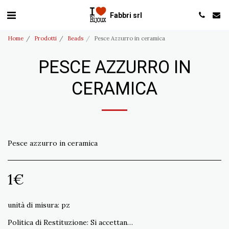
Fabbri srl
Home
Prodotti
Beads
Pesce Azzurro in ceramica
PESCE AZZURRO IN
CERAMICA
Pesce azzurro in ceramica
1
€
unità di misura:
pz
Politica di Restituzione:
Si accettano resi non conformi all&#039;ordine entro 15 gg. Spedizione a carico del Cliente