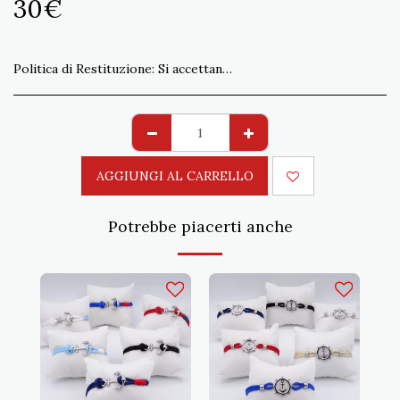
30
€
Politica di Restituzione:
Si accettano resi non conformi all&#039;ordine entro 15 gg. Spedizione a carico del Cliente
AGGIUNGI AL CARRELLO
Potrebbe piacerti anche