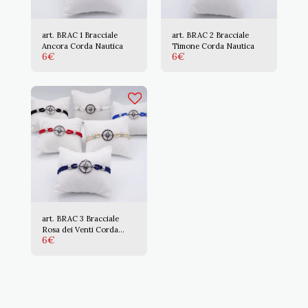
art. BRAC 1 Bracciale
art. BRAC 2 Bracciale
Ancora Corda Nautica
Timone Corda Nautica
6
€
6
€
art. BRAC 3 Bracciale
Rosa dei Venti Corda
6
€
Nautica