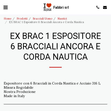
Fabbri srl
Home
Prodotti
Bracciali Uomo
Nautici
EX BRAC 1 Espositore 6 Bracciali Ancora e Corda Nautica
EX BRAC 1 ESPOSITORE
6 BRACCIALI ANCORA E
CORDA NAUTICA
Espositore con 6 Bracciali in Corda Nautica e Acciaio 316 L
Misura Regolabile
Nostra Produzione
Made in Italy