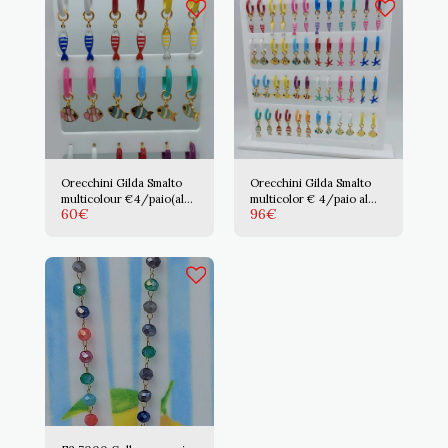
Orecchini Gilda Smalto
Orecchini Gilda Smalto
multicolour €4/paio(al
multicolor € 4/paio al
60
€
96
€
negozio)
negozio