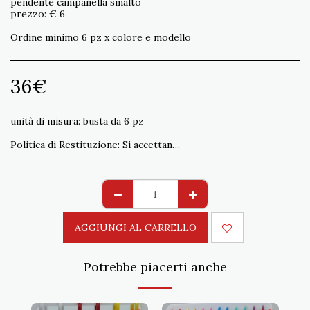
pendente campanella smalto
prezzo: € 6
Ordine minimo 6 pz x colore e modello
36
€
unità di misura:
busta da 6 pz
Politica di Restituzione:
Si accettano resi non conformi all&#039;ordine entro 15 gg. Spedizione a carico del Cliente
AGGIUNGI AL CARRELLO
Potrebbe piacerti anche