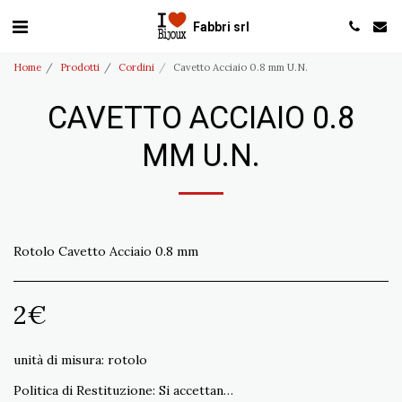
Fabbri srl
Home
Prodotti
Cordini
Cavetto Acciaio 0.8 mm U.N.
CAVETTO ACCIAIO 0.8
MM U.N.
Rotolo Cavetto Acciaio 0.8 mm
2
€
unità di misura:
rotolo
Politica di Restituzione:
Si accettano resi non conformi all&#039;ordine entro 15 gg. Spedizione a carico del Cliente