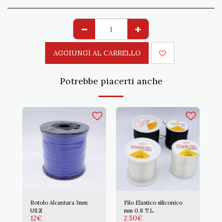
AGGIUNGI AL CARRELLO
Potrebbe piacerti anche
Rotolo Alcantara 3mm
Filo Elastico siliconico
US.Z
mm 0.8 T.L.
12
€
2.50
€