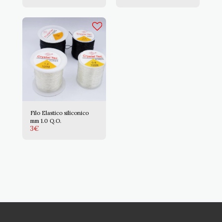
Filo Elastico siliconico
mm 1.0 Q.O.
3
€