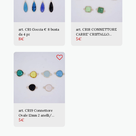
art. CR1 Goccia € 8 busta
art. CR18 CONNETTORE
da 4 pz
CARRE' CRISTALLO
8
€
5
€
12mm /Z.LQ
art. CR19 Connettore
Ovale 12mm 2 anelli/
5
€
Z.LQ