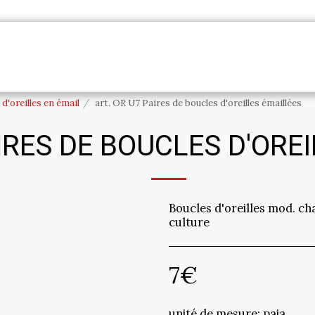
S
INFORMATION
CONTACT
PRESTATIO
d'oreilles en émail
art. OR U7 Paires de boucles d'oreilles émaillées
AIRES DE BOUCLES D'ORE
Boucles d'oreilles mod. cha
culture
7
€
unité de mesure:
paia