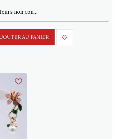
commande sont acceptés sous 15 jours. Expédition à la charge du client
AJOUTER AU PANIER