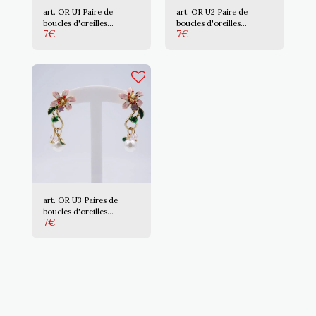
art. OR U1 Paire de
art. OR U2 Paire de
boucles d'oreilles
boucles d'oreilles
7
€
7
€
émaillées
émaillées
art. OR U3 Paires de
boucles d'oreilles
7
€
émaillées