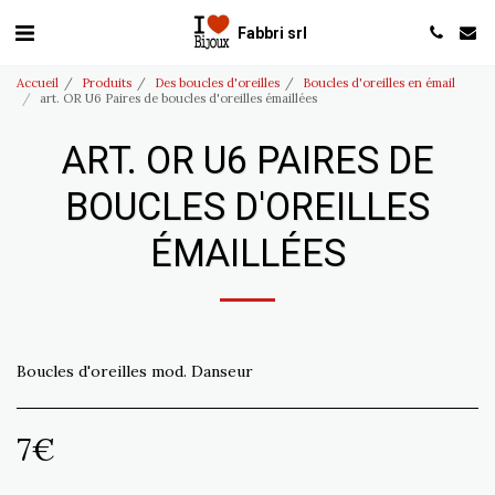
Fabbri srl
Accueil
Produits
Des boucles d'oreilles
Boucles d'oreilles en émail
art. OR U6 Paires de boucles d'oreilles émaillées
ART. OR U6 PAIRES DE
BOUCLES D'OREILLES
ÉMAILLÉES
Boucles d'oreilles mod. Danseur
7
€