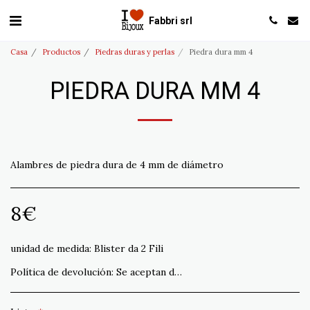
Fabbri srl
Casa
Productos
Piedras duras y perlas
Piedra dura mm 4
PIEDRA DURA MM 4
Alambres de piedra dura de 4 mm de diámetro
8
€
unidad de medida:
Blister da 2 Fili
Política de devolución:
Se aceptan devoluciones que no cumplan con el pedido en un plazo de 15 días. Envío a cargo del cliente