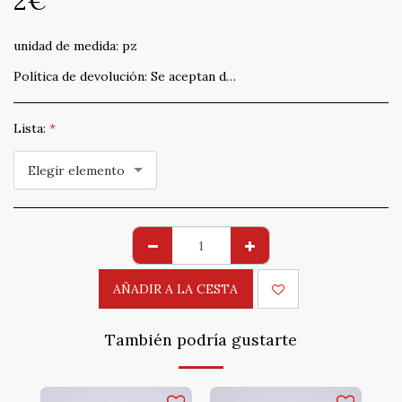
2
€
unidad de medida:
pz
Política de devolución:
Se aceptan devoluciones que no cumplan con el pedido en un plazo de 15 días. Envío a cargo del cliente
Lista:
*
Elegir elemento
AÑADIR A LA CESTA
También podría gustarte