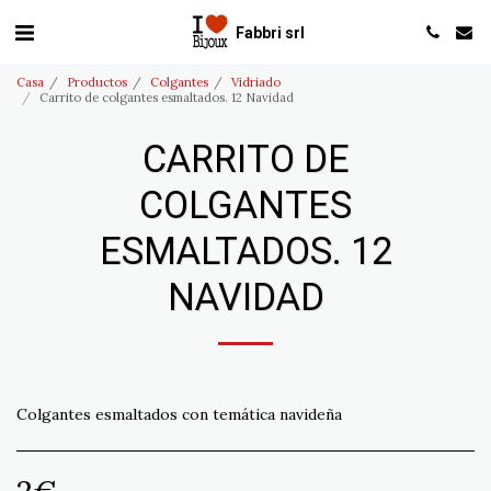
Fabbri srl
Casa
Productos
Colgantes
Vidriado
Carrito de colgantes esmaltados. 12 Navidad
CARRITO DE
COLGANTES
ESMALTADOS. 12
NAVIDAD
Colgantes esmaltados con temática navideña