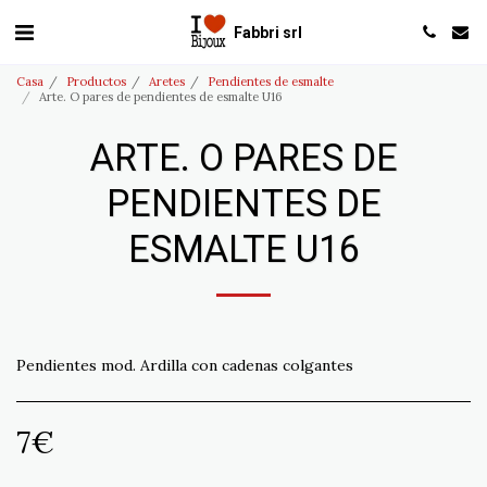
Fabbri srl
Casa
Productos
Aretes
Pendientes de esmalte
Arte. O pares de pendientes de esmalte U16
ARTE. O PARES DE
PENDIENTES DE
ESMALTE U16
Pendientes mod. Ardilla con cadenas colgantes
7
€