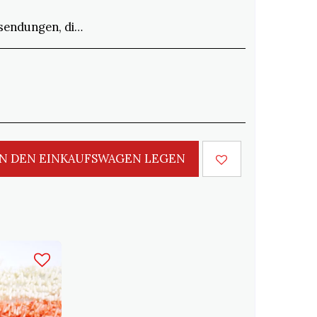
 entsprechen, werden innerhalb von 15 Tagen akzeptiert. Der Versand muss vom Kunden bezahlt werden
IN DEN EINKAUFSWAGEN LEGEN