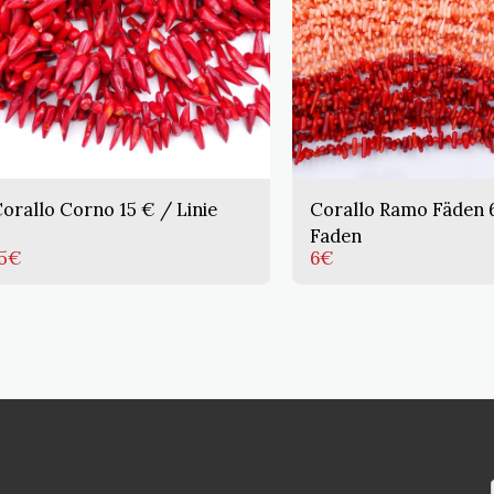
orallo Corno 15 € / Linie
Corallo Ramo Fäden 
Faden
5
€
6
€
ZUHAUS