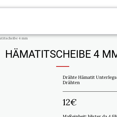
TE
INFORMATIONEN
KONTAKT
DIEN
titscheibe 4 mm
HÄMATITSCHEIBE 4 M
Drähte Hämatit Unterlegs
Drähten
12
€
Maßeinheit:
blister da 4 fili